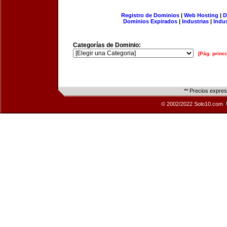
Registro de Dominios
|
Web Hosting
|
D
Dominios Expirados
|
Industrias
|
Indu
Categorías de Dominio:
[Pág. princi
** Precios expre
© 2002/2022 Solo10.com