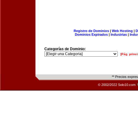
Registro de Dominios
|
Web Hosting
|
D
Dominios Expirados
|
Industrias
|
Indu
Categorías de Dominio:
[Pág. princi
** Precios expre
© 2002/2022 Solo10.com