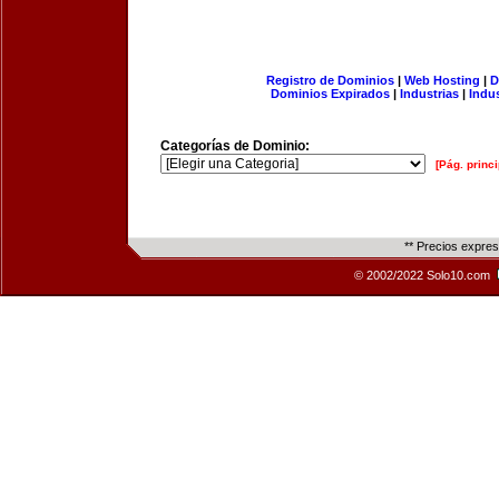
Registro de Dominios
|
Web Hosting
|
D
Dominios Expirados
|
Industrias
|
Indu
Categorías de Dominio:
[Pág. princi
** Precios expre
© 2002/2022 Solo10.com