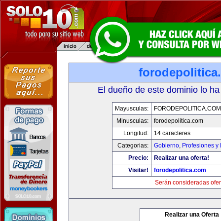
forodepolitic
El dueño de este dominio lo ha
Mayusculas:
FORODEPOLITICA.COM
Minusculas:
forodepolitica.com
Longitud:
14 caracteres
Categorias:
Gobierno
,
Profesiones y
Precio:
Realizar una oferta!
Visitar!
forodepolitica.com
Serán consideradas ofer
Realizar una Oferta