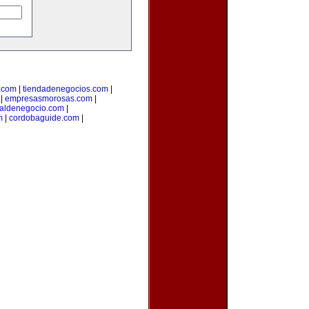
.com
|
tiendadenegocios.com
|
|
empresasmorosas.com
|
taldenegocio.com
|
m
|
cordobaguide.com
|