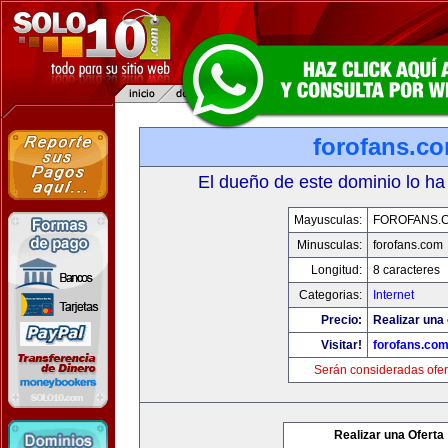
forofans.c
El dueño de este dominio lo ha
Mayusculas:
FOROFANS.
Minusculas:
forofans.com
Longitud:
8 caracteres
Categorias:
Internet
Precio:
Realizar una 
Visitar!
forofans.co
Serán consideradas ofer
Realizar una Oferta