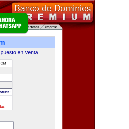
om
 puesto en Venta
COM
oferta!
m
tas