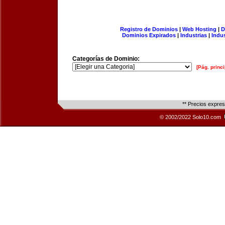
Registro de Dominios
|
Web Hosting
|
D
Dominios Expirados
|
Industrias
|
Indu
Categorías de Dominio:
[Pág. princi
** Precios expre
© 2002/2022 Solo10.com