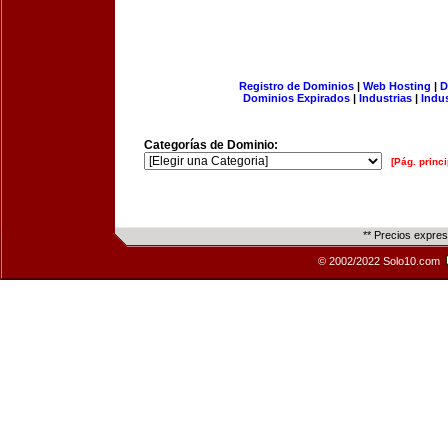
Registro de Dominios
|
Web Hosting
|
D
Dominios Expirados
|
Industrias
|
Indu
Categorías de Dominio:
[Pág. princi
** Precios expre
© 2002/2022 Solo10.com