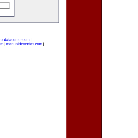
|
e-datacenter.com
|
om
|
manualdeventas.com
|