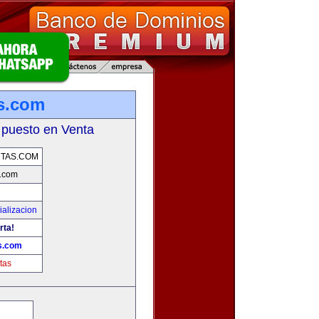
s.com
 puesto en Venta
TAS.COM
.com
alizacion
rta!
s.com
tas