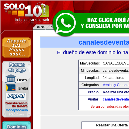
canalesdevent
El dueño de este dominio lo ha
Mayusculas:
CANALESDEVE
Minusculas:
canalesdeventa
Longitud:
14 caracteres
Categorias:
Ventas y Comerc
Precio:
Realizar una ofe
Visitar!
canalesdevent
Serán consideradas ofer
Realizar una Oferta