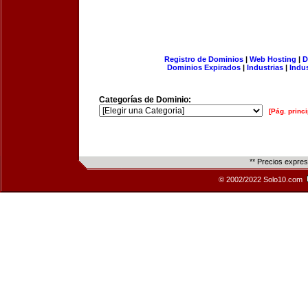
Registro de Dominios
|
Web Hosting
|
D
Dominios Expirados
|
Industrias
|
Indu
Categorías de Dominio:
[Pág. princi
** Precios expre
© 2002/2022 Solo10.com